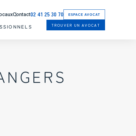
des/media.php
1788
on line
02 41 25 30 70
locaux
Contact
ESPACE AVOCAT
TROUVER UN AVOCAT
SSIONNELS
 ANGERS