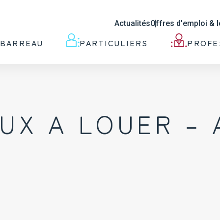
b2e00cf0cc0f20d9e6a1e09/sites/barreau-angers.org/wp-inclu
Actualités
Offres d'emploi & 
 BARREAU
PARTICULIERS
PROFE
UX A LOUER –