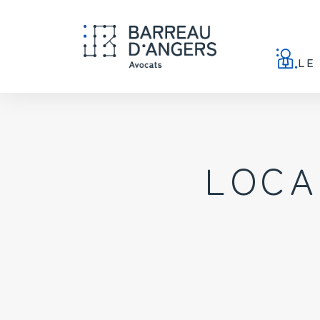
Warning
Accueil
>
LOCAUX A LOUER – ANGERS
/home/clients/72cfe7f50
: Undefined array key "file" in
LE
LOCA