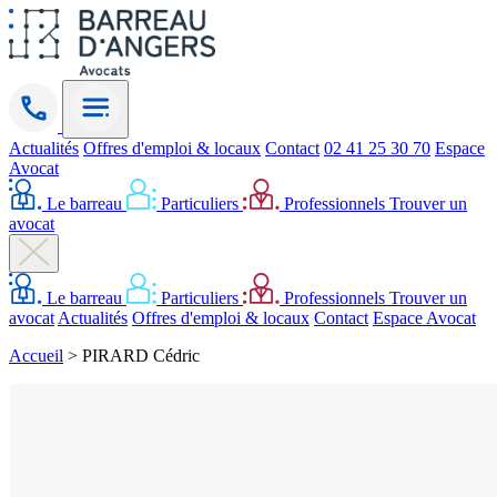
Actualités
Offres d'emploi & locaux
Contact
02 41 25 30 70
Espace
Avocat
Le barreau
Particuliers
Professionnels
Trouver un
avocat
Le barreau
Particuliers
Professionnels
Trouver un
avocat
Actualités
Offres d'emploi & locaux
Contact
Espace Avocat
Accueil
>
PIRARD Cédric