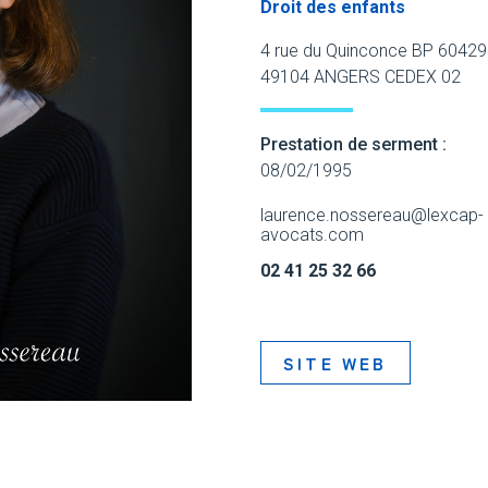
Droit des enfants
4 rue du Quinconce BP 60429
49104 ANGERS CEDEX 02
Prestation de serment :
08/02/1995
laurence.nossereau@lexcap-
avocats.com
02 41 25 32 66
SITE WEB